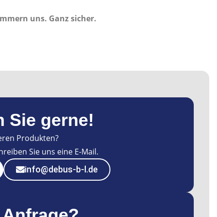
ümmern uns. Ganz sicher.
n Sie gerne!
eren Produkten?
reiben Sie uns eine E-Mail.
info@debus-b-l.de
e Anfrage?