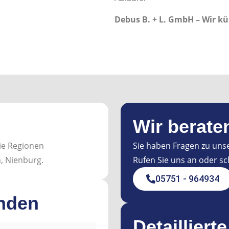
Debus B. + L. GmbH – Wir k
Wir berate
ie Regionen
Sie haben Fragen zu uns
, Nienburg.
Rufen Sie uns an oder sch
05751 - 964934
nden
Detailliert