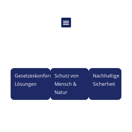
Gefahrstofflagerung
und Umweltschutz
Gesetzeskonforme
Schutz von
Nachhaltige
Lösungen
Mensch &
Sicherheit
Natur
Sichere Gefahrstofflagerung schützt Mensch und
Umwelt – mit gesetzeskonformen, effizienten
Lösungen von Sicherheitsbehältern über
Gasflaschenschränke bis hin zu Auffangwannen und