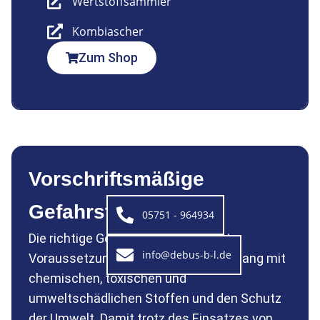
Wertstoffsammler
Kombiascher
Zum Shop
Vorschriftsmäßige
Gefahrstofflagerung
05751 - 964934
Die richtige Gefahrstofflagerung ist
info@debus-b-l.de
Voraussetzung für den sicheren Umgang mit
chemischen, toxischen und
umweltschädlichen Stoffen und den Schutz
der Umwelt. Damit trotz des Einsatzes von