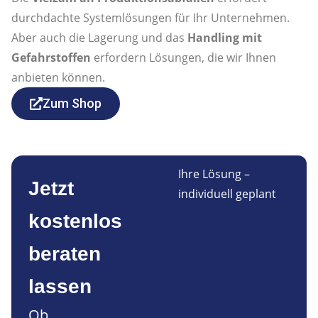
durchdachte Systemlösungen für Ihr Unternehmen.
Aber auch die Lagerung und das
Handling mit
Gefahrstoffen
erfordern Lösungen, die wir Ihnen
anbieten können.
Zum Shop
Ihre Lösung –
Jetzt
individuell geplant
kostenlos
beraten
lassen
Ob