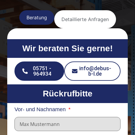
Beratung
Detaillierte Anfragen
Wir beraten Sie gerne!
05751 -
info@debus-
964934
b-l.de
Rückrufbitte
Vor- und Nachnamen