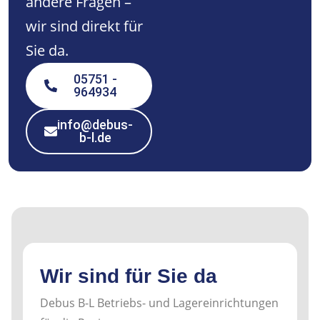
andere Fragen –
wir sind direkt für
Sie da.
05751 -
964934
info@debus-
b-l.de
Wir sind für Sie da
Debus B-L Betriebs- und Lagereinrichtungen